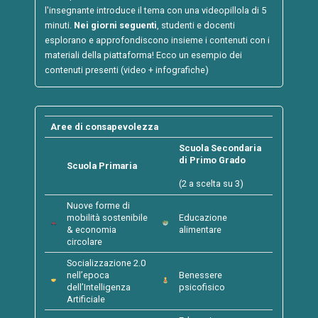
l'insegnante introduce il tema con una videopillola di 5
minuti.
Nei giorni seguenti
, studenti e docenti
esplorano e approfondiscono insieme i contenuti con i
materiali della piattaforma! Ecco un esempio dei
contenuti presenti (video + infografiche)
Aree di consapevolezza
Scuola Secondaria
di Primo Grado
Scuola Primaria
(2 a scelta su 3)
Nuove forme di
mobilità sostenibile
Educazione
& economia
alimentare
circolare
Socializzazione 2.0
nell’epoca
Benessere
dell’Intelligenza
psicofisico
Artificiale