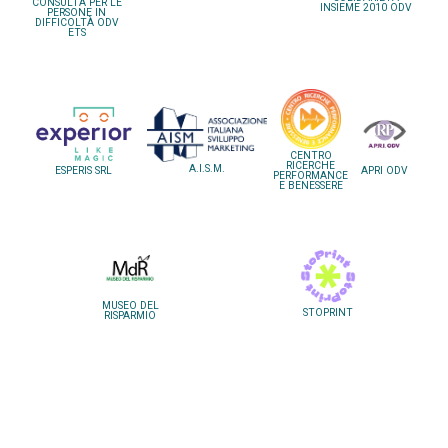
CONSULTA PER LE
INSIEME 2010 ODV
PERSONE IN
DIFFICOLTÀ ODV
ETS
CENTRO
RICERCHE
A.I.S.M.
ESPERIS SRL
APRI ODV
PERFORMANCE
E BENESSERE
MUSEO DEL
STOPRINT
RISPARMIO