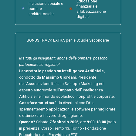
Educazione
Inclusione sociale e
finanziaria e
barriere
alfabetizzazione
architettoniche
digitale
BONUS TRACK EXTRA per le Scuole Secondarie
Ma tutti gli insegnanti, anche delle primarie, possono
partecipare se vogliono!
Laboratorio pratico su Intelligenza Artificiale,
condotto da
Massimo Giordani
, Presidente
dell’Associazione Italiana Sviluppo Marketing ed
esperto autorevole sull’impatto dell’ Intelligenza
Artificiale nel mondo scolastico, nonprofit e corporate.
Cosa faremo
: ci sarà da divertirsi con l’AI e
sperimenteremo applicazioni e software per migliorare
e ottimizzare il lavoro di ogni giorno.
Quando?
Sabato
7 febbraio 2026
, ore
9:00-13:00
(solo
in presenza, Corso Trento 13, Torino - Fondazione
Educatorio della Provvidenza ETS)